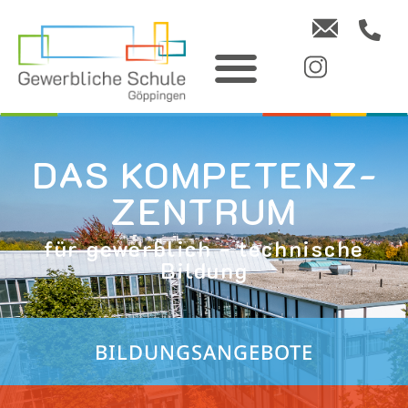
DAS KOMPETENZ­
ZENTRUM
für gewerblich - technische
Bildung
BILDUNGS­ANGEBOTE