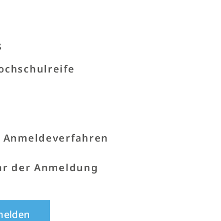
s
ochschulreife
m Anmeldeverfahren
ar der Anmeldung
melden