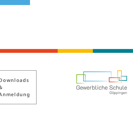
Down­loads
&
Anmeldung