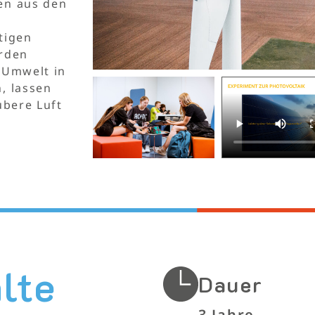
en aus den
tigen
erden
 Umwelt in
, lassen
ubere Luft
lte
Dauer
3 Jahre