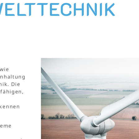
ELTTECHNIK
owie
inhaltung
ik. Die
efähigen,
rkennen
teme