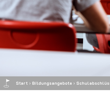
Start
›
Bildungs­angebote
›
Schul­ab­schlüs