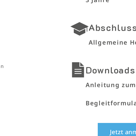
Abschlus
Allgemeine H
en
Downloads
Anleitung zu
Begleitformul
Jetzt an