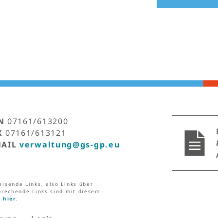
N
07161/613200
X
07161/613121
MAIL
verwaltung@gs-gp.eu
isende Links, also Links über
prechende Links sind mit diesem
e
hier
.