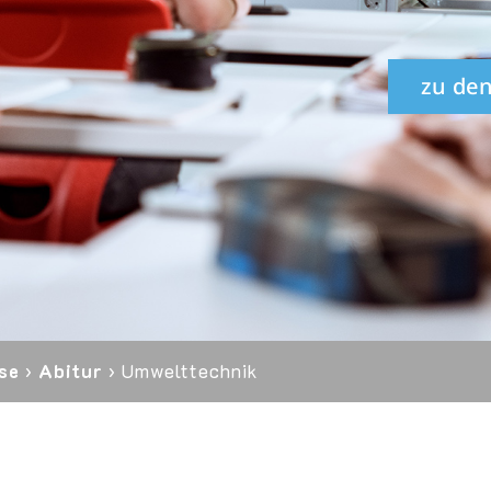
zu den
se
›
Abitur
›
Umwelttechnik