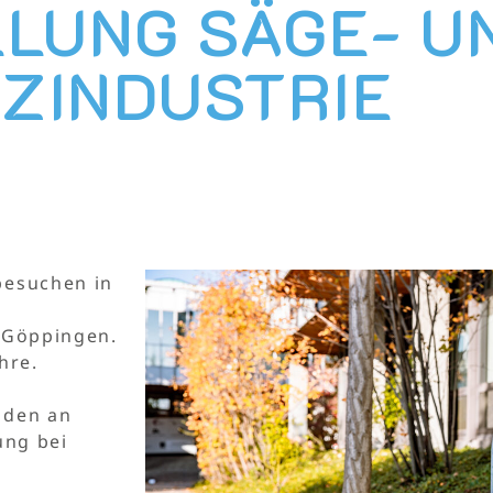
LUNG SÄGE- U
ZINDUSTRIE
besuchen in
 Göppingen.
hre.
nden an
ung bei