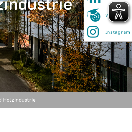
zindustrie
Vibe
Instagram
d Holzindustrie