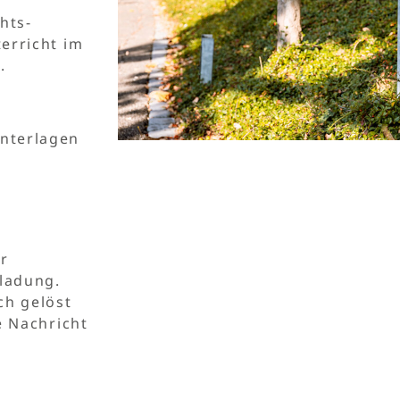
hts­
terricht im
.
Unterlagen
r
nladung.
ch gelöst
e Nachricht