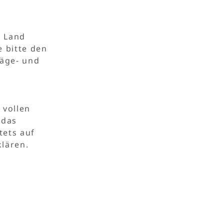
 Land
 bitte den
Säge- und
 vollen
 das
tets auf
klären.