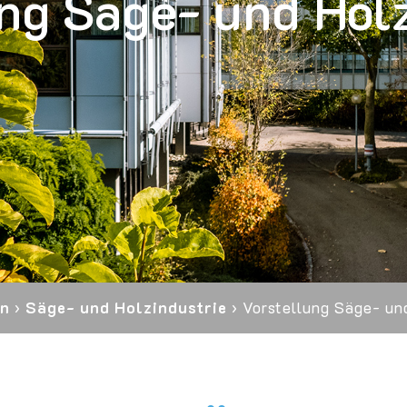
ng Säge- und Hol
en
›
Säge- und Holzindustrie
›
Vorstellung Säge- un