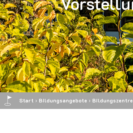
Vorstellu
Start
›
Bildungs­angebote
›
Bildungs­zentr