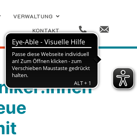
VERWALTUNG
KONTAKT
niker:innen
eue
it