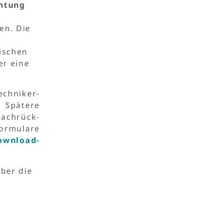
htung
en. Die
ischen
er eine
chniker-
Spätere
chrück-
ormulare
ownload-
ber die