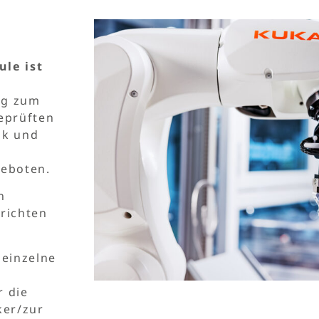
ule ist
ng zum
geprüften
ik und
geboten.
n
richten
 einzelne
r die
ker/zur