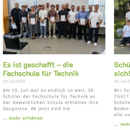
Es ist geschafft – die
Schü
Fachschule für Technik
sich
22. Juli 2026
22. Juli 
Am 10. Juli war es endlich so weit. 30
Wir Sc
Schüler der Fachschule für Technik an
TGU11
der Gewerblichen Schule erhielten ihre
Schül
Zeugnisse. Ab jetzt sind sie
Baden
alle v
... mehr erfahren
... me