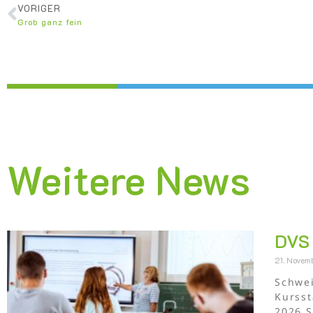
VORIGER
Grob ganz fein
Weitere News
DVS 
21. Nove
Schwei
Kursst
2026 S